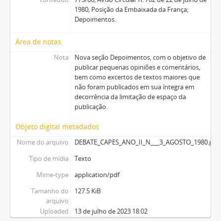
1980; Posição da Embaixada da França;
Depoimentos.
Área de notas
Nota
Nova seção Depoimentos, com o objetivo de
publicar pequenas opiniões e comentários,
bem como excertos de textos maiores que
não foram publicados em sua íntegra em
decorrência da limitação de espaço da
publicação.
Objeto digital metadados
Nome do arquivo
DEBATE_CAPES_ANO_II_N___3_AGOSTO_1980.pdf
Tipo de mídia
Texto
Mime-type
application/pdf
Tamanho do
127.5 KiB
arquivo
Uploaded
13 de julho de 2023 18:02