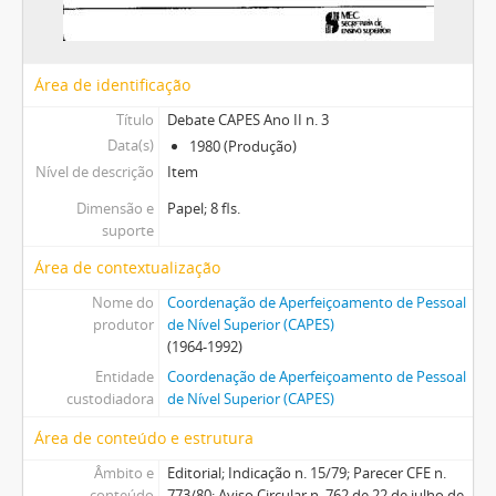
Área de identificação
Título
Debate CAPES Ano II n. 3
Data(s)
1980 (Produção)
Nível de descrição
Item
Dimensão e
Papel; 8 fls.
suporte
Área de contextualização
Nome do
Coordenação de Aperfeiçoamento de Pessoal
produtor
de Nível Superior (CAPES)
(1964-1992)
Entidade
Coordenação de Aperfeiçoamento de Pessoal
custodiadora
de Nível Superior (CAPES)
Área de conteúdo e estrutura
Âmbito e
Editorial; Indicação n. 15/79; Parecer CFE n.
conteúdo
773/80; Aviso Circular n. 762 de 22 de julho de