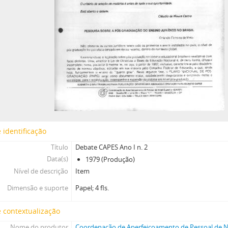
 identificação
Título
Debate CAPES Ano I n. 2
Data(s)
1979 (Produção)
Nível de descrição
Item
Dimensão e suporte
Papel; 4 fls.
 contextualização
Nome do produtor
Coordenação de Aperfeiçoamento de Pessoal de Ní