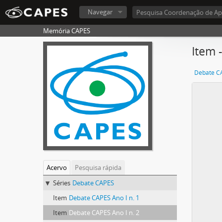
Navegar
Memória CAPES
Item 
Debate C
Acervo
Pesquisa rápida
Séries
Debate CAPES
Item
Debate CAPES Ano I n. 1
Item
Debate CAPES Ano I n. 2