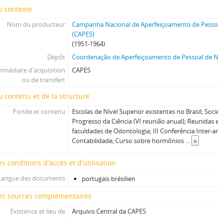
u contexte
Nom du producteur
Campanha Nacional de Aperfeiçoamento de Pessoa
(CAPES)
(1951-1964)
Dépôt
Coordenação de Aperfeiçoamento de Pessoal de Ní
mmédiate d'acquisition
CAPES
ou de transfert
 contenu et de la structure
Portée et contenu
Escolas de Nível Superior existentes no Brasil; Soci
Progresso da Ciência (VI reunião anual); Reunidas
faculdades de Odontologia; III Conferência Inter-
Contabilidade; Curso sobre hormônios
...
»
s conditions d'accès et d'utilisation
Langue des documents
portugais brésilien
es sources complémentaires
Existence et lieu de
Arquivo Central da CAPES