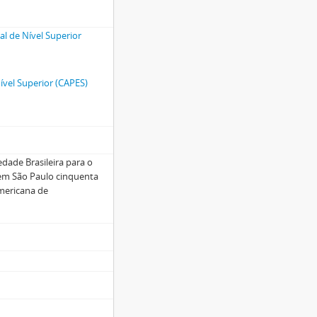
l de Nível Superior
vel Superior (CAPES)
edade Brasileira para o
 em São Paulo cinquenta
americana de