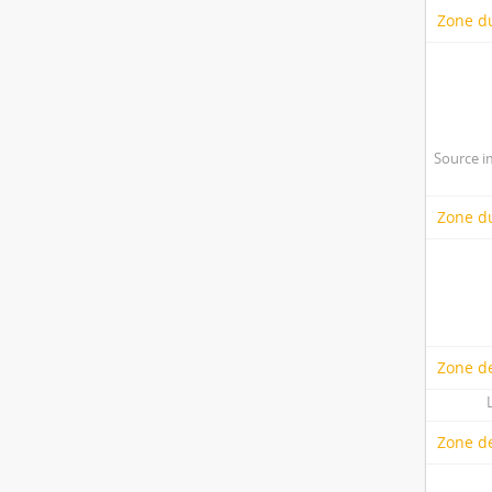
Zone d
Source i
Zone du
Zone de
Zone d