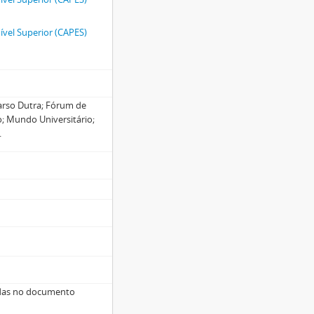
vel Superior (CAPES)
arso Dutra; Fórum de
o; Mundo Universitário;
.
adas no documento