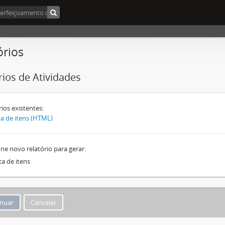
órios
rios de Atividades
rios existentes:
ta de itens (HTML)
one novo relatório para gerar:
ta de itens
Cancelar