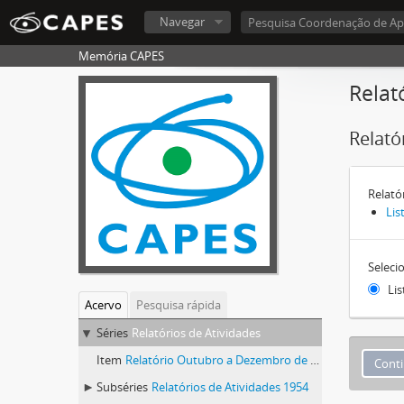
Navegar
Memória CAPES
Relat
Relató
Relató
Lis
Seleci
Lis
Acervo
Pesquisa rápida
Séries
Relatórios de Atividades
Item
Relatório Outubro a Dezembro de 1953
Subséries
Relatórios de Atividades 1954