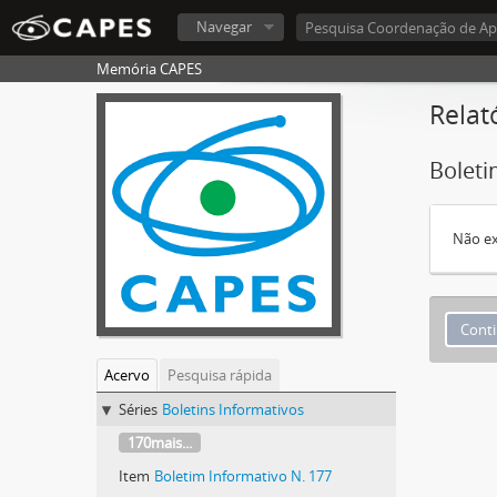
Navegar
Memória CAPES
Relat
Boleti
Não ex
Acervo
Pesquisa rápida
Séries
Boletins Informativos
170mais...
Item
Boletim Informativo N. 177