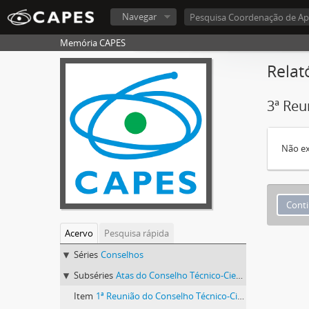
Navegar
Memória CAPES
Relat
3ª Reu
Não ex
Acervo
Pesquisa rápida
Séries
Conselhos
Subséries
Atas do Conselho Técnico-Científico (CTC) 1986-1992
Item
1ª Reunião do Conselho Técnico-Científico