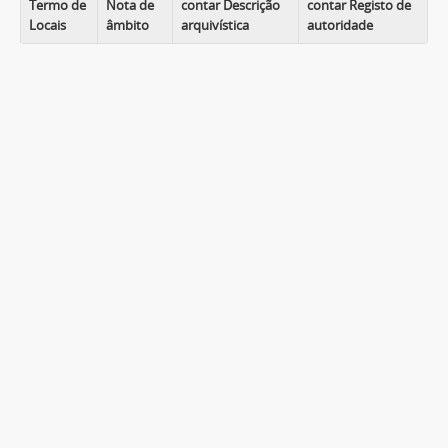
Termo de
Nota de
contar Descrição
contar Registo de
Locais
âmbito
arquivística
autoridade