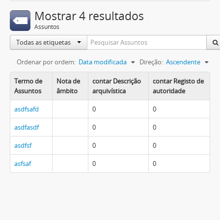
Mostrar 4 resultados
Assuntos
Todas as etiquetas
Ordenar por ordem:
Data modificada
Direção:
Ascendente
Termo de
Nota de
contar Descrição
contar Registo de
Assuntos
âmbito
arquivística
autoridade
asdfsafd
0
0
asdfasdf
0
0
asdfsf
0
0
asfsaf
0
0