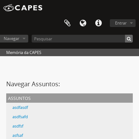
Entrar
Navegar
Memória da CAPES
Navegar Assuntos:
assuntos
asdfasdf
asdfsafd
asdfsf
asfsaf