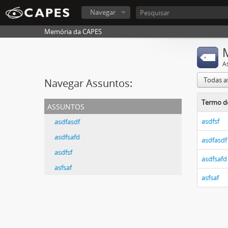
Navegar
Memória da CAPES
A
Todas a
Navegar Assuntos:
Termo d
assuntos
asdfsf
asdfasdf
asdfsafd
asdfasdf
asdfsf
asdfsafd
asfsaf
asfsaf