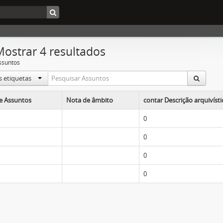
Mostrar 4 resultados
ssuntos
s etiquetas
e Assuntos
Nota de âmbito
contar Descrição arquivísti
0
0
0
0