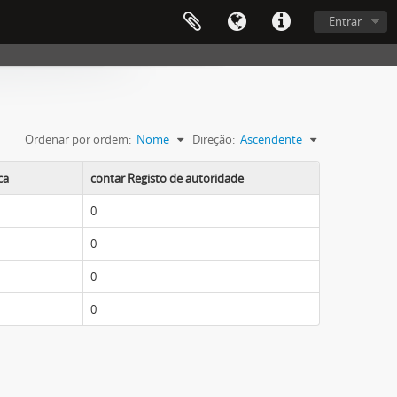
Entrar
Ordenar por ordem:
Nome
Direção:
Ascendente
ca
contar Registo de autoridade
0
0
0
0