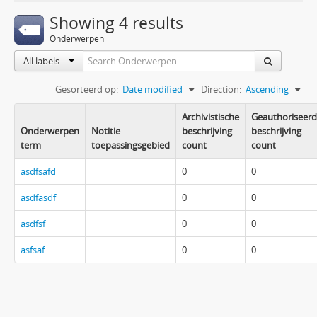
Showing 4 results
Onderwerpen
All labels
Gesorteerd op:
Date modified
Direction:
Ascending
Archivistische
Geauthoriseer
Onderwerpen
Notitie
beschrijving
beschrijving
term
toepassingsgebied
count
count
asdfsafd
0
0
asdfasdf
0
0
asdfsf
0
0
asfsaf
0
0