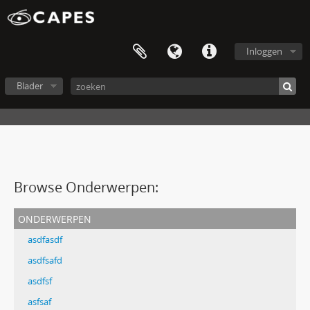
Inloggen
Blader
Browse Onderwerpen:
onderwerpen
asdfasdf
asdfsafd
asdfsf
asfsaf