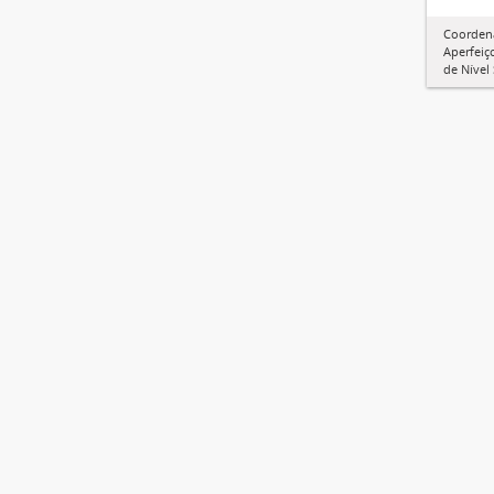
Coorden
Aperfeiç
de Nível