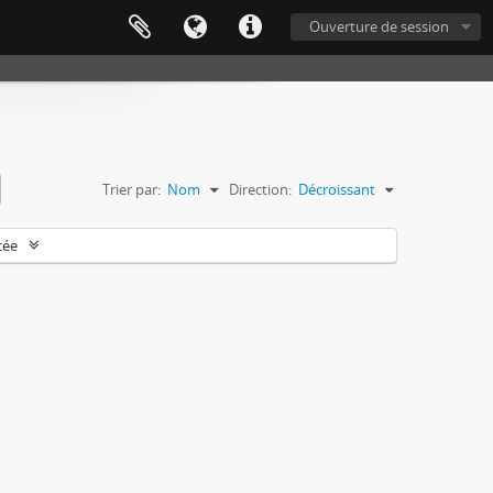
Ouverture de session
Trier par:
Nom
Direction:
Décroissant
cée