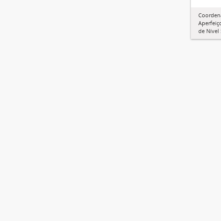
Coorden
Aperfeiç
de Nível