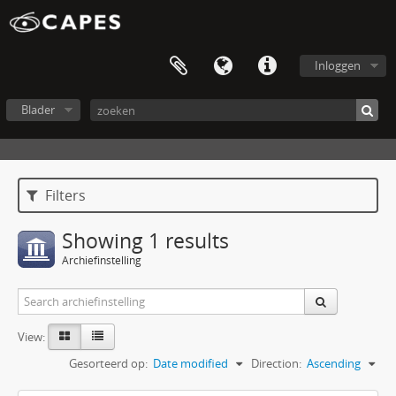
Inloggen
Blader
Filters
Showing 1 results
Archiefinstelling
View:
Gesorteerd op:
Date modified
Direction:
Ascending