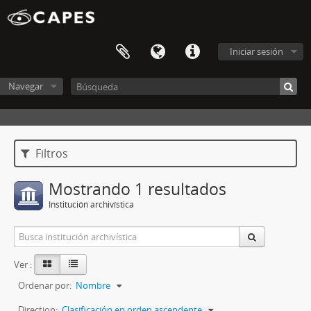
Iniciar sesión
Navegar
Filtros
Mostrando 1 resultados
Institución archivística
Ver :
Ordenar por:
Nombre
Direction:
Clasificación en orden ascendente