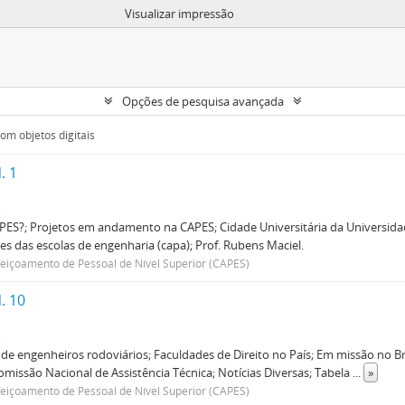
Visualizar impressão
Opções de pesquisa avançada
om objetos digitais
. 1
s
PES?; Projetos em andamento na CAPES; Cidade Universitária da Universidad
res das escolas de engenharia (capa); Prof. Rubens Maciel.
içoamento de Pessoal de Nível Superior (CAPES)
. 10
s
de engenheiros rodoviários; Faculdades de Direito no País; Em missão no Br
Comissão Nacional de Assistência Técnica; Notícias Diversas; Tabela
...
»
içoamento de Pessoal de Nível Superior (CAPES)