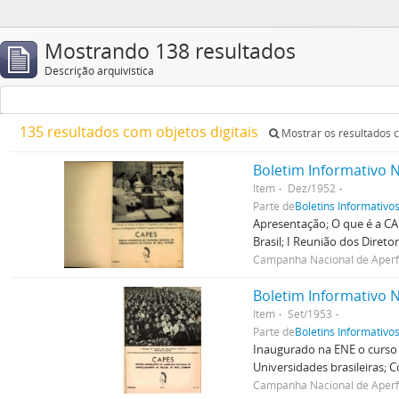
Mostrando 138 resultados
Descrição arquivística
135 resultados com objetos digitais
Mostrar os resultados c
Boletim Informativo N
Item
Dez/1952
Parte de
Boletins Informativo
Apresentação; O que é a CA
Brasil; I Reunião dos Direto
Campanha Nacional de Aperfe
Boletim Informativo N
Item
Set/1953
Parte de
Boletins Informativo
Inaugurado na ENE o curso 
Universidades brasileiras; 
Campanha Nacional de Aperfe