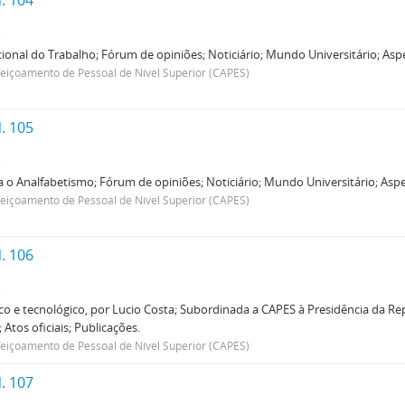
. 104
s
nal do Trabalho; Fórum de opiniões; Noticiário; Mundo Universitário; Aspec
içoamento de Pessoal de Nível Superior (CAPES)
. 105
s
 o Analfabetismo; Fórum de opiniões; Noticiário; Mundo Universitário; Aspec
içoamento de Pessoal de Nível Superior (CAPES)
. 106
s
o e tecnológico, por Lucio Costa; Subordinada a CAPES à Presidência da Rep
Atos oficiais; Publicações.
içoamento de Pessoal de Nível Superior (CAPES)
. 107