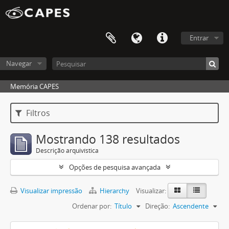
Entrar
Navegar
Memória CAPES
Filtros
Mostrando 138 resultados
Descrição arquivística
Opções de pesquisa avançada
Visualizar impressão
Hierarchy
Visualizar:
Ordenar por:
Título
Direção:
Ascendente