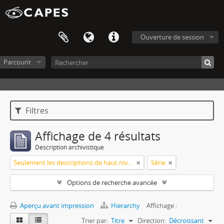
Ouverture de session
Parcourir
Filtres
Affichage de 4 résultats
Description archivistique
Seulement les descriptions de haut niveau
Série
Options de recherche avancée
Aperçu avant impression
Hierarchy
Affichage :
Trier par:
Titre
Direction:
Décroissant