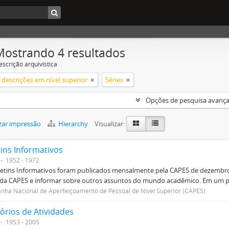
Mostrando 4 resultados
escrição arquivística
descrições em nível superior
Séries
Opções de pesquisa avanç
zar impressão
Hierarchy
Visualizar:
tins Informativos
1952 - 1972
etins Informativos foram publicados mensalmente pela CAPES de dezembro 
 da CAPES e informar sobre outros assuntos do mundo acadêmico. Em um p
ha Nacional de Aperfeiçoamento de Pessoal de Nível Superior (CAPES)
órios de Atividades
1953 - 2005