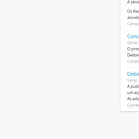
A séri
Os Rel
ativi
Campan
Cons
Séries
O pre
Delibe
Campan
Deba
Séries
A publ
um esp
As ed
Coorde