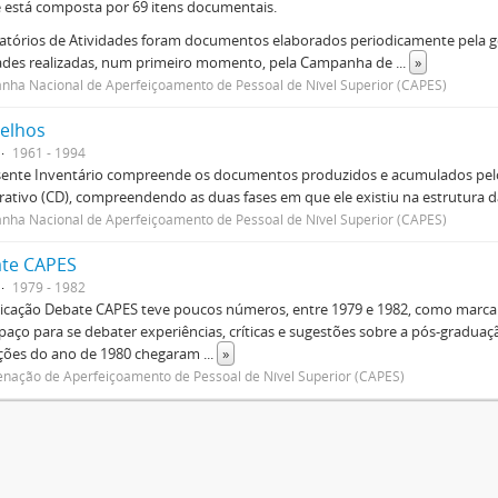
e está composta por 69 itens documentais.
atórios de Atividades foram documentos elaborados periodicamente pela ge
dades realizadas, num primeiro momento, pela Campanha de
...
»
ha Nacional de Aperfeiçoamento de Pessoal de Nível Superior (CAPES)
elhos
1961 - 1994
sente Inventário compreende os documentos produzidos e acumulados pelo
rativo (CD), compreendendo as duas fases em que ele existiu na estrutura da
ha Nacional de Aperfeiçoamento de Pessoal de Nível Superior (CAPES)
te CAPES
1979 - 1982
icação Debate CAPES teve poucos números, entre 1979 e 1982, como marca d
aço para se debater experiências, críticas e sugestões sobre a pós-graduaç
ições do ano de 1980 chegaram
...
»
nação de Aperfeiçoamento de Pessoal de Nível Superior (CAPES)