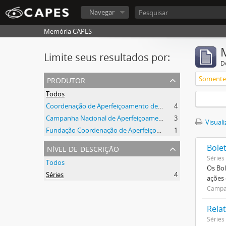
Navegar
Memória CAPES
Limite seus resultados por:
D
produtor
Somente 
Todos
Coordenação de Aperfeiçoamento de Pessoal de Nível Superior (CAPES)
4
Campanha Nacional de Aperfeiçoamento de Pessoal de Nível Superior (CAPES)
3
Visuali
Fundação Coordenação de Aperfeiçoamento de Pessoal de Nível Superior (CAPES)
1
nível de descrição
Bole
Séries
Todos
Os Bol
Séries
4
ações
Campan
Relat
Séries