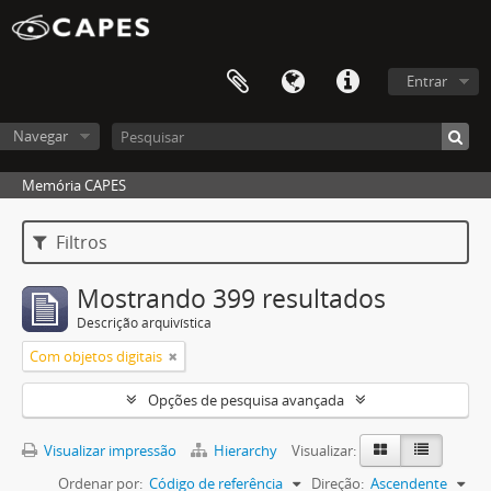
Entrar
Navegar
Memória CAPES
Filtros
Mostrando 399 resultados
Descrição arquivística
Com objetos digitais
Opções de pesquisa avançada
Visualizar impressão
Hierarchy
Visualizar:
Ordenar por:
Código de referência
Direção:
Ascendente