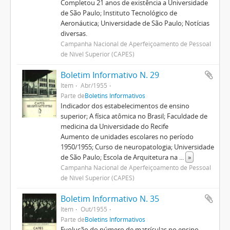
Completou 21 anos de existência a Universidade
de São Paulo; Instituto Tecnológico de
Aeronáutica; Universidade de São Paulo; Notícias
diversas.
Campanha Nacional de Aperfeiçoamento de Pessoal
de Nível Superior (CAPES)
Boletim Informativo N. 29
Item
Abr/1955
Parte de
Boletins Informativos
Indicador dos estabelecimentos de ensino
superior; A física atômica no Brasil; Faculdade de
medicina da Universidade do Recife
Aumento de unidades escolares no período
1950/1955; Curso de neuropatologia; Universidade
de São Paulo; Escola de Arquitetura na
...
»
Campanha Nacional de Aperfeiçoamento de Pessoal
de Nível Superior (CAPES)
Boletim Informativo N. 35
Item
Out/1955
Parte de
Boletins Informativos
Evolução do número de matrículas no ensino