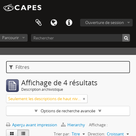
Ouverture de session
Parcourir
Filtres
Affichage de 4 résultats
Description archivistique
Seulement les descriptions de haut niveau
Options de recherche avancée
Aperçu avant impression
Hierarchy
Affichage :
Trier par:
Titre
Direction:
Croissant