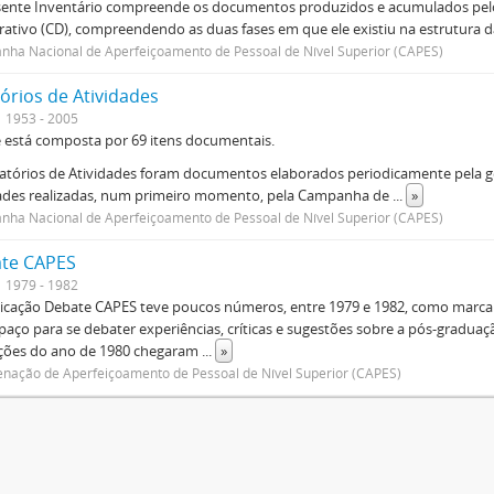
sente Inventário compreende os documentos produzidos e acumulados pelo
rativo (CD), compreendendo as duas fases em que ele existiu na estrutura da
ha Nacional de Aperfeiçoamento de Pessoal de Nível Superior (CAPES)
órios de Atividades
1953 - 2005
e está composta por 69 itens documentais.
atórios de Atividades foram documentos elaborados periodicamente pela ge
dades realizadas, num primeiro momento, pela Campanha de
...
»
ha Nacional de Aperfeiçoamento de Pessoal de Nível Superior (CAPES)
te CAPES
1979 - 1982
icação Debate CAPES teve poucos números, entre 1979 e 1982, como marca d
aço para se debater experiências, críticas e sugestões sobre a pós-graduaç
ições do ano de 1980 chegaram
...
»
nação de Aperfeiçoamento de Pessoal de Nível Superior (CAPES)