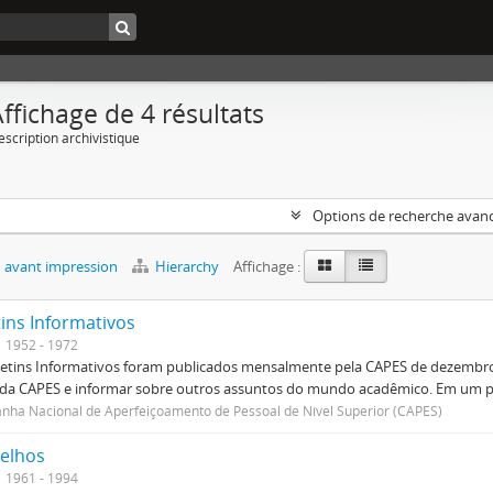
ffichage de 4 résultats
escription archivistique
Options de recherche avan
 avant impression
Hierarchy
Affichage :
tins Informativos
1952 - 1972
etins Informativos foram publicados mensalmente pela CAPES de dezembro 
 da CAPES e informar sobre outros assuntos do mundo acadêmico. Em um p
ha Nacional de Aperfeiçoamento de Pessoal de Nível Superior (CAPES)
elhos
1961 - 1994