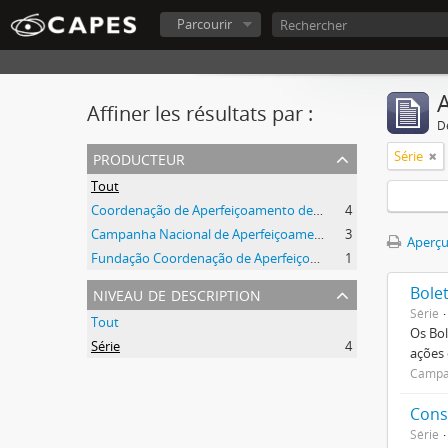
Parcourir
A
Affiner les résultats par :
D
producteur
Série
Tout
Coordenação de Aperfeiçoamento de Pessoal de Nível Superior (CAPES)
4
Campanha Nacional de Aperfeiçoamento de Pessoal de Nível Superior (CAPES)
3
Aperçu
Fundação Coordenação de Aperfeiçoamento de Pessoal de Nível Superior (CAPES)
1
niveau de description
Bole
Série
Tout
Os Bol
Série
4
ações
Campan
Cons
Série