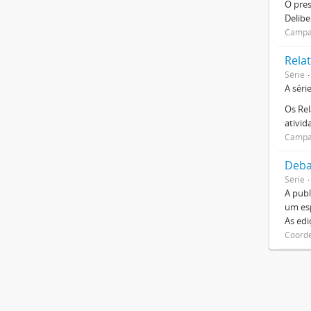
O pre
Delibe
Campan
Relat
Série
A séri
Os Rel
ativi
Campan
Deba
Série
A publ
um esp
As ed
Coorde