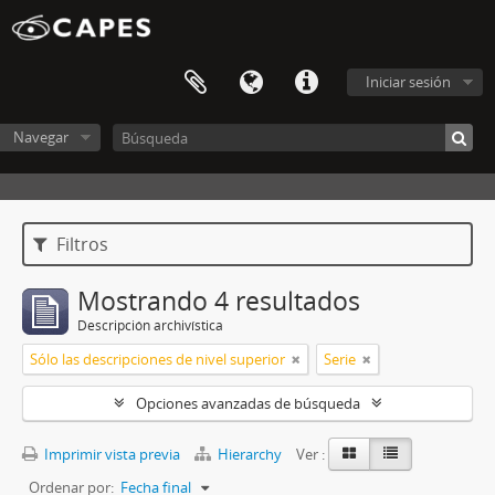
Iniciar sesión
Navegar
Filtros
Mostrando 4 resultados
Descripción archivística
Sólo las descripciones de nivel superior
Serie
Opciones avanzadas de búsqueda
Imprimir vista previa
Hierarchy
Ver :
Ordenar por:
Fecha final