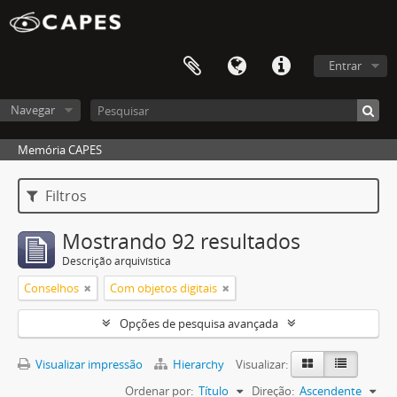
Entrar
Navegar
Memória CAPES
Filtros
Mostrando 92 resultados
Descrição arquivística
Conselhos
Com objetos digitais
Opções de pesquisa avançada
Visualizar impressão
Hierarchy
Visualizar:
Ordenar por:
Título
Direção:
Ascendente