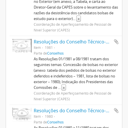
no Exterior (em anexo, a Tabela, e carta ao
Diretor-Geral da CAPES sobre o levantamento das
razões da desistência dos candidatos bolsas de
estudo para o exterior)
...
»
Coordenação de Aperfeiçoamento de Pessoal de
Nível Superior (CAPES)
Resoluções do Conselho Técnico-Administrativo (1974-1982)
Item
1981
Parte de
Conselhos
As Resoluções 01/1981 a 08/1981 tratam dos
seguintes temas: Concessão de bolsas no exterior
(anexo: tabela dos pedidos de bolsas no exterior
deferidos e indeferidos – 1981, lista de bolsas no
exterior – 1980); Indicação dos Presidentes das
Comissões de
...
»
Coordenação de Aperfeiçoamento de Pessoal de
Nível Superior (CAPES)
Resoluções do Conselho Técnico-Administrativo (1974-1982)
Item
1980
Parte de
Conselhos
As Resoluções 01/1980 a 11/1980 tratam dos