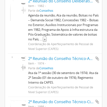
2ª Reunião do Conselho Deliberativo
Item
1982
Parte de
Conselhos
Agenda da reunião; Ata da reunião; Bolsas no País
– Demanda Social 1982; Concessões 1982 – Bolsas
no Exterior; Auxílios Institucionais por Programas
em 1982; Programa de Apoio à Infra-estrutura da
Pós-Graduação; Sistemática de valores de bolsas
no País;
...
»
Coordenação de Aperfeiçoamento de Pessoal de
Nível Superior (CAPES)
2ª Reunião do Conselho Técnico-Administrativo
Item
1974
Parte de
Conselhos
Ata da 1ª sessão (30 de setembro de 1974). Ata da
2ª Sessão (01 de outubro de 1974); Regimento
Interno da CAPES.
Coordenação de Aperfeiçoamento de Pessoal de
Nível Superior (CAPES)
2ª Reunião do Conselho Técnico-Científico
Item
1986