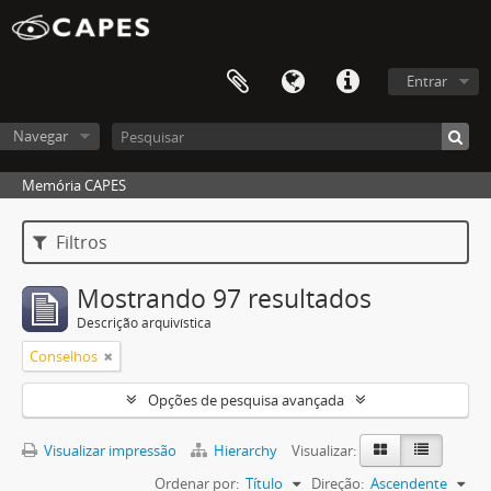
Entrar
Navegar
Memória CAPES
Filtros
Mostrando 97 resultados
Descrição arquivística
Conselhos
Opções de pesquisa avançada
Visualizar impressão
Hierarchy
Visualizar:
Ordenar por:
Título
Direção:
Ascendente