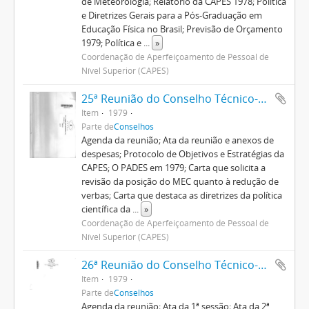
de Meteorologia; Relatório da CAPES 1978; Política
e Diretrizes Gerais para a Pós-Graduação em
Educação Física no Brasil; Previsão de Orçamento
1979; Política e
...
»
Coordenação de Aperfeiçoamento de Pessoal de
Nível Superior (CAPES)
25ª Reunião do Conselho Técnico-Administrativo
Item
1979
Parte de
Conselhos
Agenda da reunião; Ata da reunião e anexos de
despesas; Protocolo de Objetivos e Estratégias da
CAPES; O PADES em 1979; Carta que solicita a
revisão da posição do MEC quanto à redução de
verbas; Carta que destaca as diretrizes da política
científica da
...
»
Coordenação de Aperfeiçoamento de Pessoal de
Nível Superior (CAPES)
26ª Reunião do Conselho Técnico-Administrativo
Item
1979
Parte de
Conselhos
Agenda da reunião; Ata da 1ª sessão; Ata da 2ª