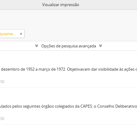
Visualizar impressão
Campanha Nacional de Aperfeiçoamento de Pessoal de Nível Superior (CAPES)
Opções de pesquisa avançada
 dezembro de 1952 a março de 1972. Objetivavam dar visibilidade às açõe
ES)
os pelos seguintes órgãos colegiados da CAPES: o Conselho Deliberativo 
ES)