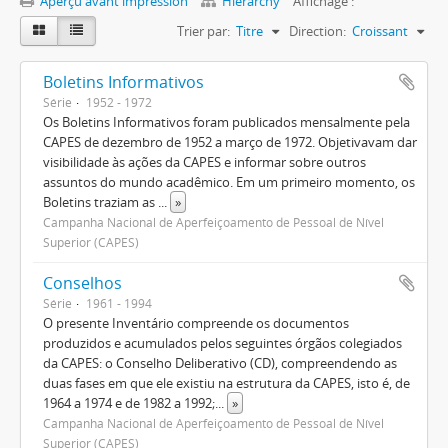
Aperçu avant impression
Hierarchy
Affichage :
Trier par:
Titre
Direction:
Croissant
Boletins Informativos
Série
1952 - 1972
Os Boletins Informativos foram publicados mensalmente pela
CAPES de dezembro de 1952 a março de 1972. Objetivavam dar
visibilidade às ações da CAPES e informar sobre outros
assuntos do mundo acadêmico. Em um primeiro momento, os
Boletins traziam as
...
»
Campanha Nacional de Aperfeiçoamento de Pessoal de Nível
Superior (CAPES)
Conselhos
Série
1961 - 1994
O presente Inventário compreende os documentos
produzidos e acumulados pelos seguintes órgãos colegiados
da CAPES: o Conselho Deliberativo (CD), compreendendo as
duas fases em que ele existiu na estrutura da CAPES, isto é, de
1964 a 1974 e de 1982 a 1992;
...
»
Campanha Nacional de Aperfeiçoamento de Pessoal de Nível
Superior (CAPES)