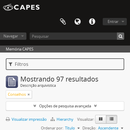
Entrar
Navegar
Memória CAPES
Filtros
Mostrando 97 resultados
Descrição arquivística
Conselhos
Opções de pesquisa avançada
Visualizar impressão
Hierarchy
Visualizar:
Ordenar por:
Título
Direção:
Ascendente