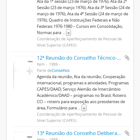
Ata da 1ª sessão (23 de março de 1976); Ata da 2ª
Sessão (23 de março 1976); Ata da 3ª Sessão (24 de
março de 1976); Ata da 4ª Sessão (24 de março de
1976); Quadro de Instituições Federais e Não
Federais 1976-1980 – Cursos em Consolidação;
Normas para
...
»
Coordenação de Aperfeiçoamento de Pessoal de
Nível Superior (CAPES)
12ª Reunião do Conselho Técnico-Científico
Item
1989
Parte de
Conselhos
Agenda da reunião; Ata da reunião; Cooperação
internacional, programas e atividades; Programas
CAPES/DAAD; Serviço Alemão de Intercâmbio
Acadêmico/DAAD – programas no Brasil; Roteiro
CCI – roteiro para exposição aos presidentes de
área; Formulário para
...
»
Coordenação de Aperfeiçoamento de Pessoal de
Nível Superior (CAPES)
13ª Reunião do Conselho Deliberativo
Item
1988