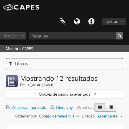
Entrar
Navegar
Memória CAPES
Filtros
Mostrando 12 resultados
Descrição arquivística
Opções de pesquisa avançada
Visualizar impressão
Hierarchy
Visualizar:
Ordenar por:
Código de referência
Direção:
Ascendente