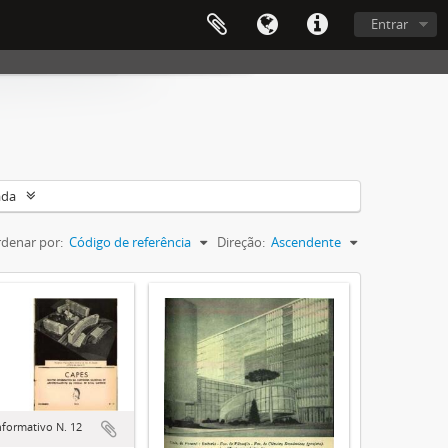
Entrar
ada
denar por:
Código de referência
Direção:
Ascendente
nformativo N. 12