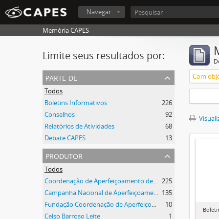
Navegar
Memória CAPES
Limite seus resultados por:
D
parte de
Com obje
Todos
Boletins Informativos
226
Conselhos
92
Visuali
Relatórios de Atividades
68
Debate CAPES
13
produtor
Todos
Coordenação de Aperfeiçoamento de Pessoal de Nível Superior (CAPES)
225
Campanha Nacional de Aperfeiçoamento de Pessoal de Nível Superior (CAPES)
135
Fundação Coordenação de Aperfeiçoamento de Pessoal de Nível Superior (CAPES)
10
Boleti
Celso Barroso Leite
1