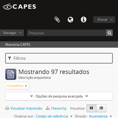
Entrar
Navegar
Memória CAPES
Filtros
Mostrando 97 resultados
Descrição arquivística
Conselhos
Opções de pesquisa avançada
Visualizar impressão
Hierarchy
Visualizar:
Ordenar por:
Código de referência
Direção:
Ascendente