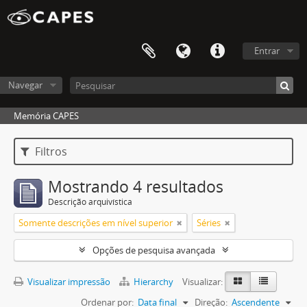
Entrar
Navegar
Memória CAPES
Filtros
Mostrando 4 resultados
Descrição arquivística
Somente descrições em nível superior
Séries
Opções de pesquisa avançada
Visualizar impressão
Hierarchy
Visualizar:
Ordenar por:
Data final
Direção:
Ascendente