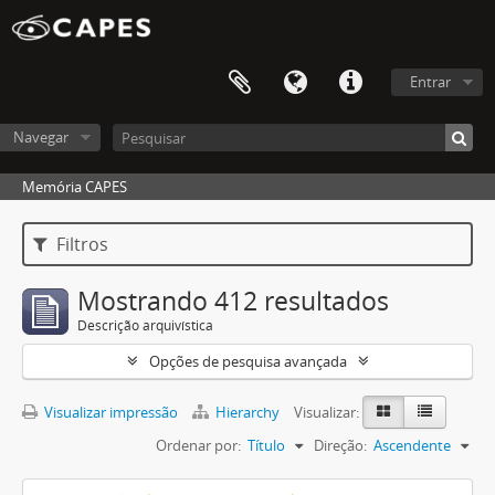
Entrar
Navegar
Memória CAPES
Filtros
Mostrando 412 resultados
Descrição arquivística
Opções de pesquisa avançada
Visualizar impressão
Hierarchy
Visualizar:
Ordenar por:
Título
Direção:
Ascendente