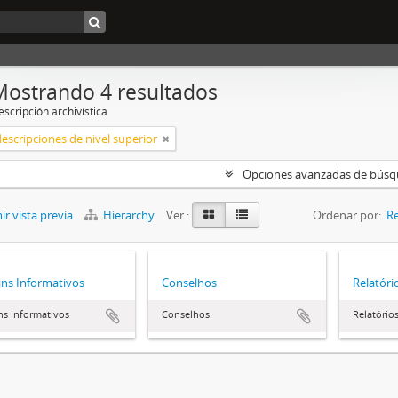
Mostrando 4 resultados
scripción archivística
descripciones de nivel superior
Opciones avanzadas de bús
r vista previa
Hierarchy
Ver :
Ordenar por:
Re
ins Informativos
Conselhos
Relatóri
ns Informativos
Conselhos
Relatório