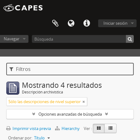
Iniciar sesión
Navegar
Filtros
Mostrando 4 resultados
Descripción archivística
Sólo las descripciones de nivel superior
Opciones avanzadas de búsqueda
Imprimir vista previa
Hierarchy
Ver :
Ordenar por:
Título