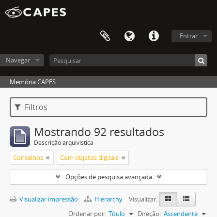
Entrar
Navegar
Memória CAPES
Filtros
Mostrando 92 resultados
Descrição arquivística
Conselhos
Com objetos digitais
Opções de pesquisa avançada
Visualizar impressão
Hierarchy
Visualizar:
Ordenar por:
Título
Direção:
Ascendente