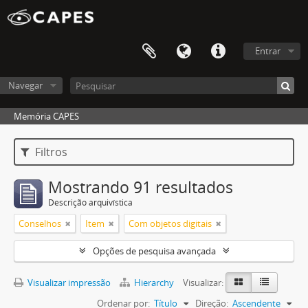
Entrar
Navegar
Memória CAPES
Filtros
Mostrando 91 resultados
Descrição arquivística
Conselhos
Item
Com objetos digitais
Opções de pesquisa avançada
Visualizar impressão
Hierarchy
Visualizar:
Ordenar por:
Título
Direção:
Ascendente