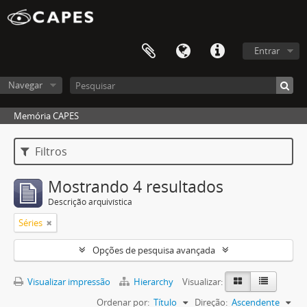
Entrar
Navegar
Memória CAPES
Filtros
Mostrando 4 resultados
Descrição arquivística
Séries
Opções de pesquisa avançada
Visualizar impressão
Hierarchy
Visualizar:
Ordenar por:
Título
Direção:
Ascendente