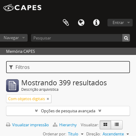
Entrar
Navegar
Memória CAPES
Filtros
Mostrando 399 resultados
Descrição arquivística
Com objetos digitais
Opções de pesquisa avançada
Visualizar impressão
Hierarchy
Visualizar:
Ordenar por:
Título
Direção:
Ascendente