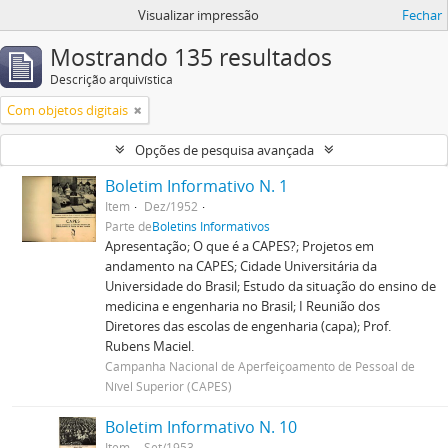
Visualizar impressão
Fechar
Mostrando 135 resultados
Descrição arquivística
Com objetos digitais
Opções de pesquisa avançada
Boletim Informativo N. 1
Item
Dez/1952
Parte de
Boletins Informativos
Apresentação; O que é a CAPES?; Projetos em
andamento na CAPES; Cidade Universitária da
Universidade do Brasil; Estudo da situação do ensino de
medicina e engenharia no Brasil; I Reunião dos
Diretores das escolas de engenharia (capa); Prof.
Rubens Maciel.
Campanha Nacional de Aperfeiçoamento de Pessoal de
Nível Superior (CAPES)
Boletim Informativo N. 10
Item
Set/1953