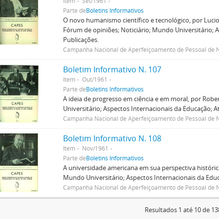
Item
Set/1961
Parte de
Boletins Informativos
O novo humanismo científico e tecnológico, por Lucio
Fórum de opiniões; Noticiário; Mundo Universitário; A
Publicações.
Campanha Nacional de Aperfeiçoamento de Pessoal de N
Boletim Informativo N. 107
Item
Out/1961
Parte de
Boletins Informativos
A ideia de progresso em ciência e em moral, por Rob
Universitário; Aspectos Internacionais da Educação; At
Campanha Nacional de Aperfeiçoamento de Pessoal de N
Boletim Informativo N. 108
Item
Nov/1961
Parte de
Boletins Informativos
A universidade americana em sua perspectiva histórica,
Mundo Universitário; Aspectos Internacionais da Educa
Campanha Nacional de Aperfeiçoamento de Pessoal de N
Resultados 1 até 10 de 13