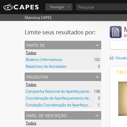
Navegar
Memória CAPES
Limite seus resultados por:
D
parte de
Todos
Visuali
Boletins Informativos
132
Relatórios de Atividades
3
135 
produtor
Todos
Campanha Nacional de Aperfeiçoamento de Pessoal de Nível Superior (CAPES)
138
Coordenação de Aperfeiçoamento de Pessoal de Nível Superior (CAPES)
3
Fundação Coordenação de Aperfeiçoamento de Pessoal de Nível Superior (CAPES)
1
nível de descrição
Todos