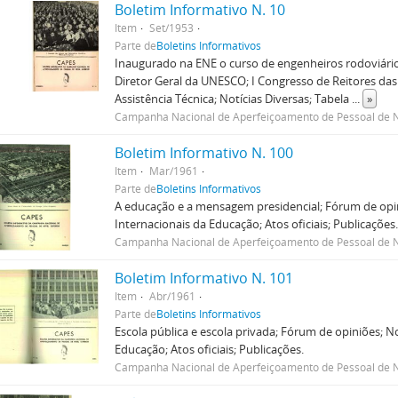
Boletim Informativo N. 10
Item
Set/1953
Parte de
Boletins Informativos
Inaugurado na ENE o curso de engenheiros rodoviários
Diretor Geral da UNESCO; I Congresso de Reitores das
Assistência Técnica; Notícias Diversas; Tabela
...
»
Campanha Nacional de Aperfeiçoamento de Pessoal de N
Boletim Informativo N. 100
Item
Mar/1961
Parte de
Boletins Informativos
A educação e a mensagem presidencial; Fórum de opin
Internacionais da Educação; Atos oficiais; Publicações
Campanha Nacional de Aperfeiçoamento de Pessoal de N
Boletim Informativo N. 101
Item
Abr/1961
Parte de
Boletins Informativos
Escola pública e escola privada; Fórum de opiniões; N
Educação; Atos oficiais; Publicações.
Campanha Nacional de Aperfeiçoamento de Pessoal de N