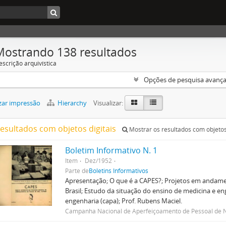
Mostrando 138 resultados
escrição arquivística
Opções de pesquisa avanç
zar impressão
Hierarchy
Visualizar:
resultados com objetos digitais
Mostrar os resultados com objetos 
Boletim Informativo N. 1
Item
Dez/1952
Parte de
Boletins Informativos
Apresentação; O que é a CAPES?; Projetos em andame
Brasil; Estudo da situação do ensino de medicina e eng
engenharia (capa); Prof. Rubens Maciel.
Campanha Nacional de Aperfeiçoamento de Pessoal de N