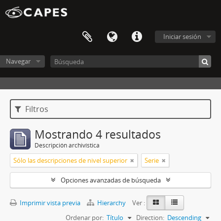
Iniciar sesión
Navegar
Filtros
Mostrando 4 resultados
Descripción archivística
Sólo las descripciones de nivel superior
Serie
Opciones avanzadas de búsqueda
Imprimir vista previa
Hierarchy
Ver :
Ordenar por:
Título
Direction:
Descending