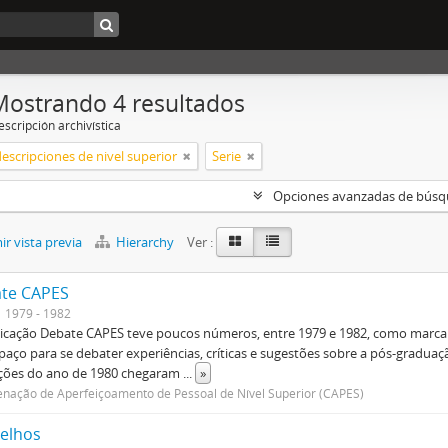
Mostrando 4 resultados
scripción archivística
descripciones de nivel superior
Serie
Opciones avanzadas de bús
r vista previa
Hierarchy
Ver :
te CAPES
1979 - 1982
icação Debate CAPES teve poucos números, entre 1979 e 1982, como marca d
aço para se debater experiências, críticas e sugestões sobre a pós-graduaç
ições do ano de 1980 chegaram
...
»
nação de Aperfeiçoamento de Pessoal de Nível Superior (CAPES)
elhos