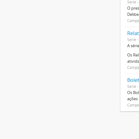
Serie
O pre
Delibe
Campan
Relat
Serie
A séri
Os Rel
ativi
Campan
Bole
Serie
Os Bol
ações
Campan