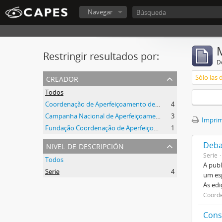
Navegar
Restringir resultados por:
De
creador
Sólo las 
Todos
Coordenação de Aperfeiçoamento de Pessoal de Nível Superior (CAPES)
4
Campanha Nacional de Aperfeiçoamento de Pessoal de Nível Superior (CAPES)
3
Imprimi
Fundação Coordenação de Aperfeiçoamento de Pessoal de Nível Superior (CAPES)
1
nivel de descripción
Deba
Serie
Todos
A publ
Serie
4
um esp
As ed
Coorde
Cons