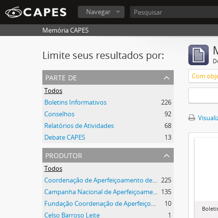
Navegar
Memória CAPES
Limite seus resultados por:
D
parte de
Com obje
Todos
Boletins Informativos
226
Conselhos
92
Visuali
Relatórios de Atividades
68
Debate CAPES
13
produtor
Todos
Coordenação de Aperfeiçoamento de Pessoal de Nível Superior (CAPES)
225
Campanha Nacional de Aperfeiçoamento de Pessoal de Nível Superior (CAPES)
135
Fundação Coordenação de Aperfeiçoamento de Pessoal de Nível Superior (CAPES)
10
Boleti
Celso Barroso Leite
1