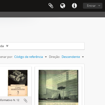
Entrar
ada
enar por:
Código de referência
Direção:
Descendente
nformativo N. 12