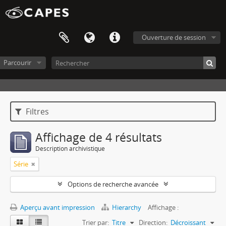
Ouverture de session
Parcourir
Filtres
Affichage de 4 résultats
Description archivistique
Série
Options de recherche avancée
Aperçu avant impression
Hierarchy
Affichage :
Trier par:
Titre
Direction:
Décroissant