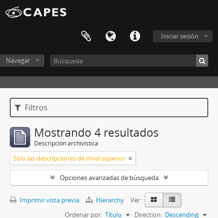
Iniciar sesión
Navegar
Filtros
Mostrando 4 resultados
Descripción archivística
Sólo las descripciones de nivel superior
Opciones avanzadas de búsqueda
Imprimir vista previa
Hierarchy
Ver :
Ordenar por:
Título
Direction:
Descending