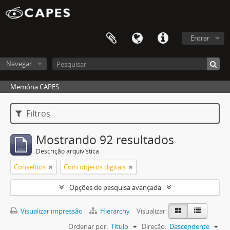
Entrar
Navegar
Memória CAPES
Filtros
Mostrando 92 resultados
Descrição arquivística
Conselhos
Com objetos digitais
Opções de pesquisa avançada
Visualizar impressão
Hierarchy
Visualizar:
Ordenar por:
Título
Direção:
Descendente