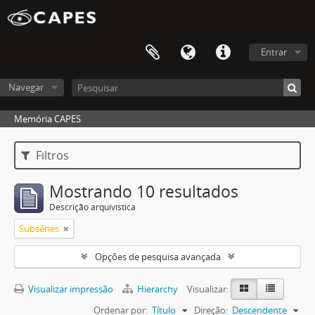
Entrar
Navegar
Memória CAPES
Filtros
Mostrando 10 resultados
Descrição arquivística
Subséries
Opções de pesquisa avançada
Visualizar impressão
Hierarchy
Visualizar:
Ordenar por:
Título
Direção:
Descendente