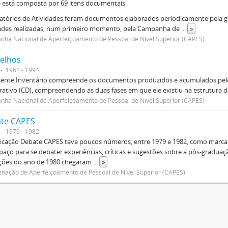
e está composta por 69 itens documentais.
atórios de Atividades foram documentos elaborados periodicamente pela ge
dades realizadas, num primeiro momento, pela Campanha de
...
»
ha Nacional de Aperfeiçoamento de Pessoal de Nível Superior (CAPES)
elhos
1961 - 1994
sente Inventário compreende os documentos produzidos e acumulados pelo
rativo (CD), compreendendo as duas fases em que ele existiu na estrutura da
ha Nacional de Aperfeiçoamento de Pessoal de Nível Superior (CAPES)
te CAPES
1979 - 1982
icação Debate CAPES teve poucos números, entre 1979 e 1982, como marca d
aço para se debater experiências, críticas e sugestões sobre a pós-graduaç
ições do ano de 1980 chegaram
...
»
nação de Aperfeiçoamento de Pessoal de Nível Superior (CAPES)