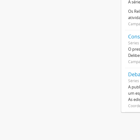
A séri
Os Rel
ativi
Campan
Cons
Séries
O pre
Delibe
Campan
Deba
Séries
A publ
um esp
As ed
Coorde