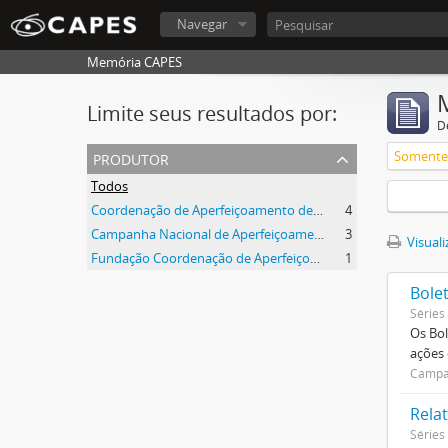
Navegar
Memória CAPES
Limite seus resultados por:
D
produtor
Somente 
Todos
Coordenação de Aperfeiçoamento de Pessoal de Nível Superior (CAPES)
4
Campanha Nacional de Aperfeiçoamento de Pessoal de Nível Superior (CAPES)
3
Visuali
Fundação Coordenação de Aperfeiçoamento de Pessoal de Nível Superior (CAPES)
1
Bole
Séries
Os Bol
ações
Campan
Relat
Séries