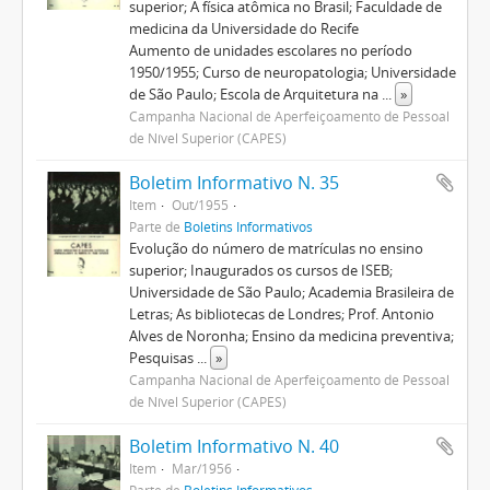
superior; A física atômica no Brasil; Faculdade de
medicina da Universidade do Recife
Aumento de unidades escolares no período
1950/1955; Curso de neuropatologia; Universidade
de São Paulo; Escola de Arquitetura na
...
»
Campanha Nacional de Aperfeiçoamento de Pessoal
de Nível Superior (CAPES)
Boletim Informativo N. 35
Item
Out/1955
Parte de
Boletins Informativos
Evolução do número de matrículas no ensino
superior; Inaugurados os cursos de ISEB;
Universidade de São Paulo; Academia Brasileira de
Letras; As bibliotecas de Londres; Prof. Antonio
Alves de Noronha; Ensino da medicina preventiva;
Pesquisas
...
»
Campanha Nacional de Aperfeiçoamento de Pessoal
de Nível Superior (CAPES)
Boletim Informativo N. 40
Item
Mar/1956