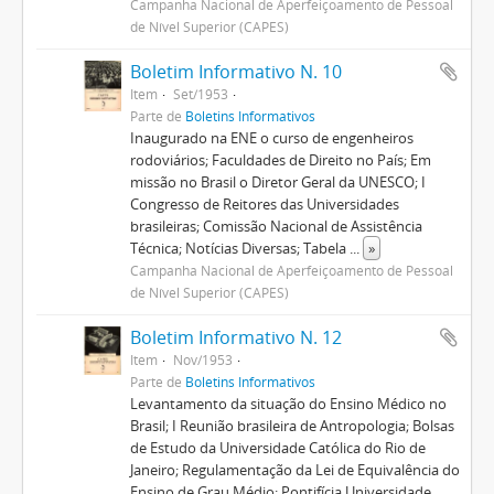
Campanha Nacional de Aperfeiçoamento de Pessoal
de Nível Superior (CAPES)
Boletim Informativo N. 10
Item
Set/1953
Parte de
Boletins Informativos
Inaugurado na ENE o curso de engenheiros
rodoviários; Faculdades de Direito no País; Em
missão no Brasil o Diretor Geral da UNESCO; I
Congresso de Reitores das Universidades
brasileiras; Comissão Nacional de Assistência
Técnica; Notícias Diversas; Tabela
...
»
Campanha Nacional de Aperfeiçoamento de Pessoal
de Nível Superior (CAPES)
Boletim Informativo N. 12
Item
Nov/1953
Parte de
Boletins Informativos
Levantamento da situação do Ensino Médico no
Brasil; I Reunião brasileira de Antropologia; Bolsas
de Estudo da Universidade Católica do Rio de
Janeiro; Regulamentação da Lei de Equivalência do
Ensino de Grau Médio; Pontifícia Universidade