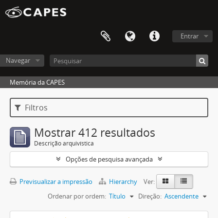
Entrar
Navegar
Memória da CAPES
Filtros
Mostrar 412 resultados
Descrição arquivística
Opções de pesquisa avançada
Previsualizar a impressão
Hierarchy
Ver:
Ordenar por ordem:
Título
Direção:
Ascendente